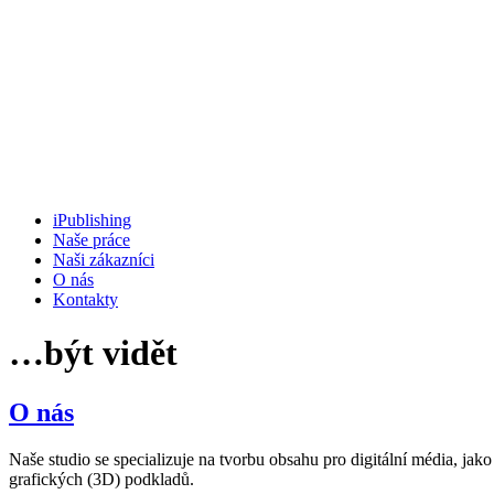
iPublishing
Naše práce
Naši zákazníci
O nás
Kontakty
…být vidět
O nás
Naše studio se specializuje na tvorbu obsahu pro digitální média, jak
grafických (3D) podkladů.