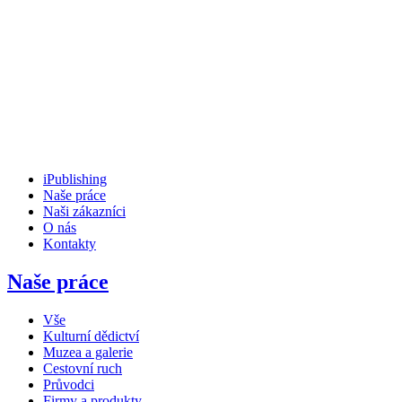
iPublishing
Naše práce
Naši zákazníci
O nás
Kontakty
Naše práce
Vše
Kulturní dědictví
Muzea a galerie
Cestovní ruch
Průvodci
Firmy a produkty