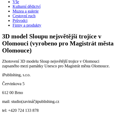
Vše
Kulturní dědictví
Muzea a galerie
Cestovní ruch
Průvodci
Firmy a produkty
3D model Sloupu nejsvětější trojíce v
Olomouci (vyrobeno pro Magistrát města
Olomouce)
Zhotovení 3D modelu Sloup nejsvětější trojice v Olomouci
zapsaného mezi památky Unesco pro Magistrát města Olomouce.
iPublishing, s.r.o.
Červinkova 5
612 00 Brno
mail: studio(zavináč)ipublishing.cz
tel: +420 724 133 878