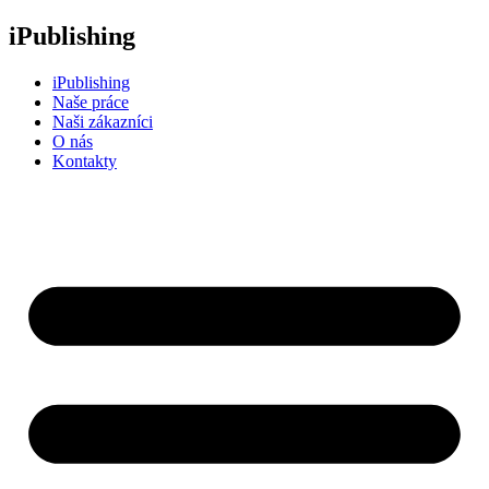
Přejít
iPublishing
k
obsahu
iPublishing
Naše práce
Naši zákazníci
O nás
Kontakty