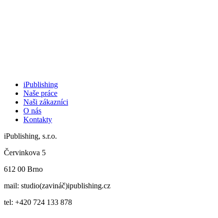
iPublishing
Naše práce
Naši zákazníci
O nás
Kontakty
iPublishing, s.r.o.
Červinkova 5
612 00 Brno
mail: studio(zavináč)ipublishing.cz
tel: +420 724 133 878